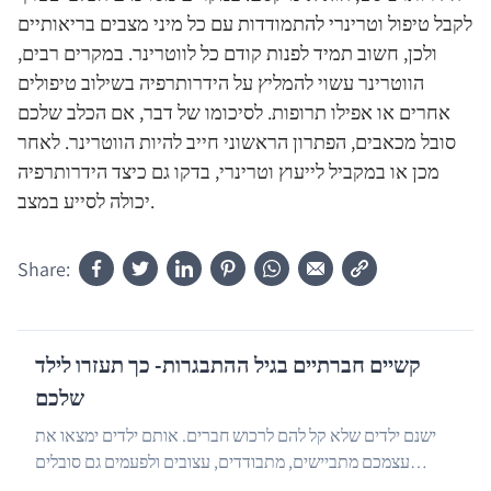
לקבל טיפול וטרינרי להתמודדות עם כל מיני מצבים בריאותיים
ולכן, חשוב תמיד לפנות קודם כל לווטרינר. במקרים רבים,
הווטרינר עשוי להמליץ על הידרותרפיה בשילוב טיפולים
אחרים או אפילו תרופות. לסיכומו של דבר, אם הכלב שלכם
סובל מכאבים, הפתרון הראשוני חייב להיות הווטרינר. לאחר
מכן או במקביל לייעוץ וטרינרי, בדקו גם כיצד הידרותרפיה
יכולה לסייע במצב.
Share:
קשיים חברתיים בגיל ההתבגרות- כך תעזרו לילד
שלכם
ישנם ילדים שלא קל להם לרכוש חברים. אותם ילדים ימצאו את
עצמכם מתביישים, מתבודדים, עצובים ולפעמים גם סובלים
…
מחרם. אין דבר קשה יותר להורה מלראות את הילד של...