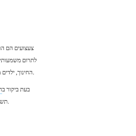
צעצועים הם הר
לתרום משמעותית 
החינוך, ילדים מגיל 0-6 לומדים בעיקר דרך משחק, כאשר צעצועים מהווים כלי מרכזי בתהליך זה.
בעת ביקור ב
ח
תשפיע לא רק על ההנאה המיידית של הילד, אלא גם על ההתפתחות שלו לטווח ארוך.