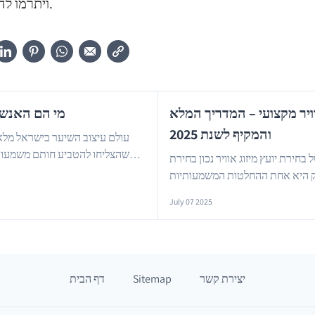
ויתרמו להתפתחותו המיטבית.
וויר מקצועי – המדריך המלא
מי הם האנשי
והמקיף לשנת 2025
עולם עיצוב השיער בישראל מלא
שהצליחו להטביע חותם משמעותי 
חירת יועץ מיזוג אוויר נכון בחירת
…
הגדולה של יריב עומד צוות מסור ומקצועי שת...
עסק היא אחת ההחלטות המשמעותיות
July 07 2025
יצירת קשר
Sitemap
דף הבית